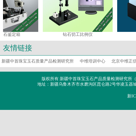
石鉴定箱
钻石切工比例仪
友情链接
新疆中首珠宝玉石质量产品检测研究所
中维培训中心
北京中维正
版权所有:新疆中首珠宝玉石产品质量检测研究所（有限公司） Copyri
地址：新疆乌鲁木齐市水磨沟区昆仑路2号华凌玉器城二层2
新IC